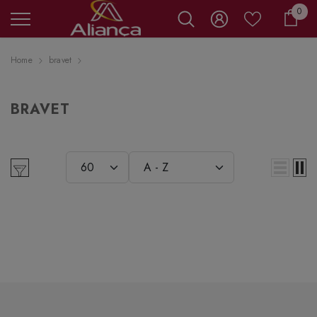
0 it
0
Carr
Home
bravet
BRAVET