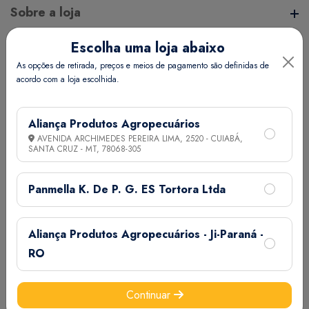
Sobre a loja
Escolha uma loja abaixo
A Aliança Distribuidora é referência no mercado de
Endereço da Loja
As opções de retirada, preços e meios de pagamento são definidas de
distribuição comercial, mantendo com seus clientes e
acordo com a loja escolhida.
fornecedores um vínculo de respeito e comprometimento,
, - - - ,
realizando assim uma aliança de sucesso.
Informações
Aliança Produtos Agropecuários
AVENIDA ARCHIMEDES PEREIRA LIMA, 2520 - CUIABÁ,
SANTA CRUZ - MT,
78068-305
Termos de Uso
Ajuda
Política de Privacidade
Panmella K. De P. G. ES Tortora Ltda
Minha Conta
Aliança Produtos Agropecuários - Ji-Paraná -
Meus Pedidos
RO
Meus Favoritos
Email:
Continuar