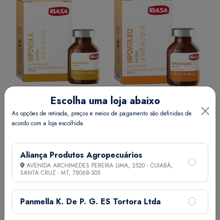
Escolha uma loja abaixo
HIPOVITA K INJ. 20 ML
HIPOVITA B12 INJ. 20 ML
As opções de retirada, preços e meios de pagamento são definidas de
acordo com a loja escolhida.
Ver Preço
Ver Preço
Aliança Produtos Agropecuários
AVENIDA ARCHIMEDES PEREIRA LIMA, 2520 - CUIABÁ,
SANTA CRUZ - MT,
78068-305
Panmella K. De P. G. ES Tortora Ltda