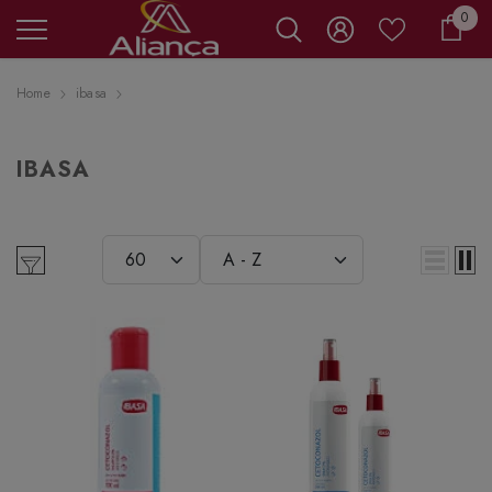
0 it
0
Carr
Home
ibasa
IBASA