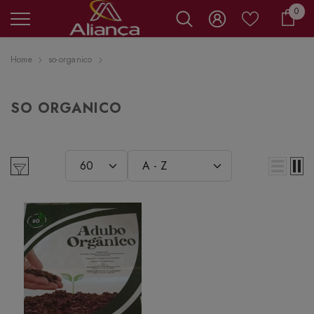
0 it
0
Carr
Home
so-organico
SO ORGANICO