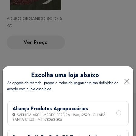
ADUBO ORGANICO SC DE 5
KG
Ver Preço
Escolha uma loja abaixo
As opções de retirada, preços e meios de pagamento são definidas de
acordo com a loja escolhida.
Aliança Produtos Agropecuários
Sobre a loja
AVENIDA ARCHIMEDES PEREIRA LIMA, 2520 - CUIABÁ,
SANTA CRUZ - MT,
78068-305
A Aliança Distribuidora é referência no mercado de