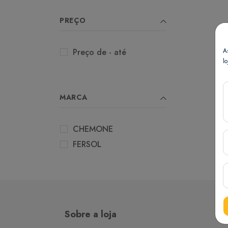
PREÇO
A
Preço de - até
lo
MARCA
CHEMONE
FERSOL
Sobre a loja