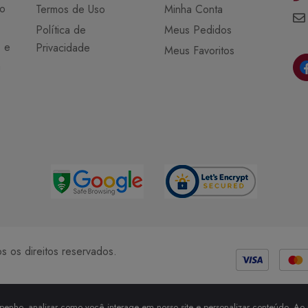
do
Termos de Uso
Minha Conta
Política de
Meus Pedidos
o e
Privacidade
Meus Favoritos
a
Métodos de Pagamento
 os direitos reservados.
enho, analisar como você interage em nosso site e personalizar conteúdo. Ao u