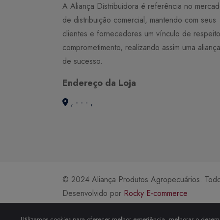
A Aliança Distribuidora é referência no merca
de distribuição comercial, mantendo com seus
clientes e fornecedores um vínculo de respeit
comprometimento, realizando assim uma alianç
de sucesso.
Endereço da Loja
, - - - ,
© 2024 Aliança Produtos Agropecuários. Todos
Desenvolvido por
Rocky E-commerce
Utilizamos cookies para oferecer melhor experiência, melhorar o desemp