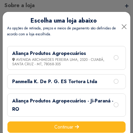
Sobre a loja
Escolha uma loja abaixo
A Aliança Distribuidora é referência no mercado de
Endereço da Loja
As opções de retirada, preços e meios de pagamento são definidas de
distribuição comercial, mantendo com seus clientes e
acordo com a loja escolhida.
fornecedores um vínculo de respeito e comprometimento,
, - - - ,
realizando assim uma aliança de sucesso.
Informações
Aliança Produtos Agropecuários
AVENIDA ARCHIMEDES PEREIRA LIMA, 2520 - CUIABÁ,
SANTA CRUZ - MT,
78068-305
Termos de Uso
Ajuda
Política de Privacidade
Panmella K. De P. G. ES Tortora Ltda
Minha Conta
Aliança Produtos Agropecuários - Ji-Paraná -
Meus Pedidos
RO
Meus Favoritos
Email:
Continuar