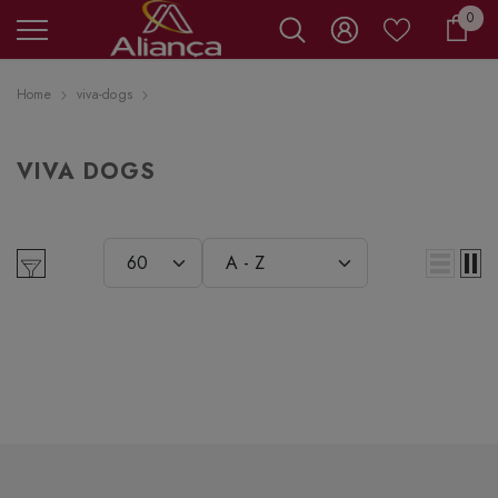
0 it
0
Carr
Home
viva-dogs
VIVA DOGS