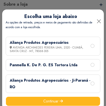
Sobre a loja
Escolha uma loja abaixo
A Aliança Distribuidora é referência no mercado de
Endereço da Loja
As opções de retirada, preços e meios de pagamento são definidas de
distribuição comercial, mantendo com seus clientes e
acordo com a loja escolhida.
fornecedores um vínculo de respeito e comprometimento,
, - - - ,
realizando assim uma aliança de sucesso.
Informações
Aliança Produtos Agropecuários
AVENIDA ARCHIMEDES PEREIRA LIMA, 2520 - CUIABÁ,
SANTA CRUZ - MT,
78068-305
Termos de Uso
Ajuda
Política de Privacidade
Panmella K. De P. G. ES Tortora Ltda
Minha Conta
Aliança Produtos Agropecuários - Ji-Paraná -
Meus Pedidos
RO
Meus Favoritos
Email:
Continuar