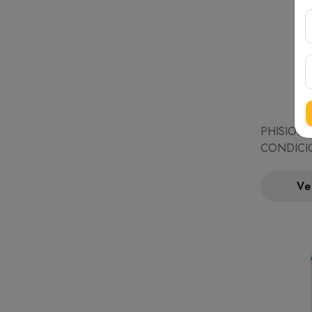
PHISIOD
CONDICI
ML
Ve