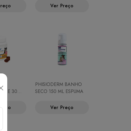
Preço
Ver Preço
6G
PHISIODERM BANHO
ORTE 30
SECO 150 ML ESPUMA
Preço
Ver Preço