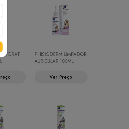
M HYDRAT
PHISIODERM LIMPADOR
L
AURICULAR 100ML
Preço
Ver Preço