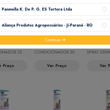
Panmella K. De P. G. ES Tortora Ltda
Aliança Produtos Agropecuários - Ji-Paraná - RO
Continuar
ERM
PHISIODERM
PHISIODER
ONADOR 250
CONDICIONADOR 500
SPRAY 250M
ML
r Preço
Ver Preço
Ver 