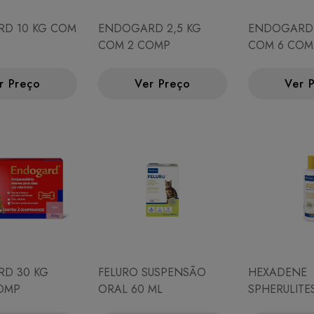
D 10 KG COM
ENDOGARD 2,5 KG
ENDOGARD 
COM 2 COMP
COM 6 COM
r Preço
Ver Preço
Ver 
D 30 KG
FELURO SUSPENSÃO
HEXADENE
OMP
ORAL 60 ML
SPHERULIT
250 ML