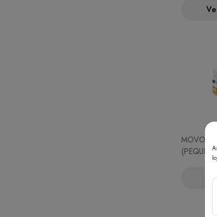
Ve
MOVOFLE
A
(PEQUEN
lo
COMP)
Ve