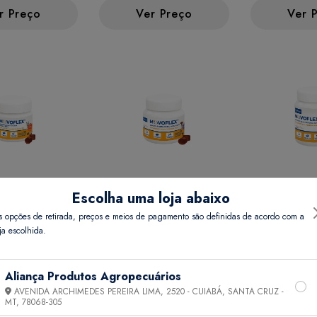
r Preço
Ver Preço
Ver 
Escolha uma loja abaixo
X 2G
MOVOFLEX 4G (MEDIO
MOVOFLEX 
s opções de retirada, preços e meios de pagamento são definidas de acordo com a
O PORTE 30
PORTE 30 COMP)
(GRANDE P
ja escolhida.
COMP)
r Preço
Ver Preço
Ver 
Aliança Produtos Agropecuários
AVENIDA ARCHIMEDES PEREIRA LIMA, 2520 - CUIABÁ, SANTA CRUZ -
MT,
78068-305