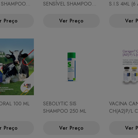
L SHAMPOO
SENSÍVEL SHAMPOO
S.I.S 4ML (
500 ML
r Preço
Ver Preço
Ver 
ORAL 100 ML
SEBOLYTIC SIS
VACINA CA
SHAMPOO 250 ML
CH(A2)P/L 
(VIROSE)
r Preço
Ver Preço
Ver 