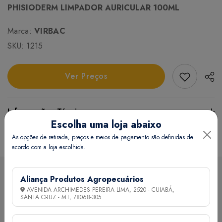
PHISIODERM LIMPADOR AURICULAR 100ML
Marca:
VIRBAC
SKU:
1215
Add Favori
Ver Preços
Informações Técnicas
Escolha uma loja abaixo
Certifique-se de verificar essas dimensões cuidadosamente
As opções de retirada, preços e meios de pagamento são definidas de
acordo com a loja escolhida.
para evitar quaisquer inconvenientes e garantir que o
produto atenda às suas expectativas e necessidades.
Aliança Produtos Agropecuários
Sobre a loja
AVENIDA ARCHIMEDES PEREIRA LIMA, 2520 - CUIABÁ,
Peso:
136 grama(s)
SANTA CRUZ - MT,
78068-305