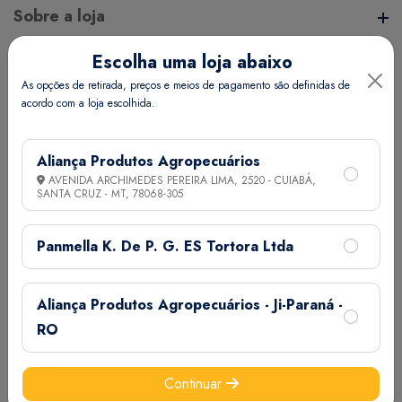
Sobre a loja
Escolha uma loja abaixo
A Aliança Distribuidora é referência no mercado de
Endereço da Loja
As opções de retirada, preços e meios de pagamento são definidas de
distribuição comercial, mantendo com seus clientes e
acordo com a loja escolhida.
fornecedores um vínculo de respeito e comprometimento,
, - - - ,
realizando assim uma aliança de sucesso.
Informações
Aliança Produtos Agropecuários
AVENIDA ARCHIMEDES PEREIRA LIMA, 2520 - CUIABÁ,
SANTA CRUZ - MT,
78068-305
Termos de Uso
Ajuda
Política de Privacidade
Panmella K. De P. G. ES Tortora Ltda
Minha Conta
Aliança Produtos Agropecuários - Ji-Paraná -
Meus Pedidos
RO
Meus Favoritos
Email:
Continuar