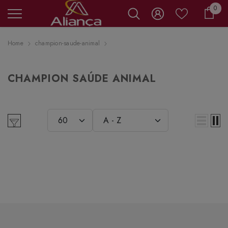
0 it
0
Carr
Home
champion-saude-animal
CHAMPION SAÚDE ANIMAL