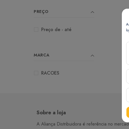
PREÇO
A
Preço de - até
lo
MARCA
RACOES
Sobre a loja
A Aliança Distribuidora é referência no merca