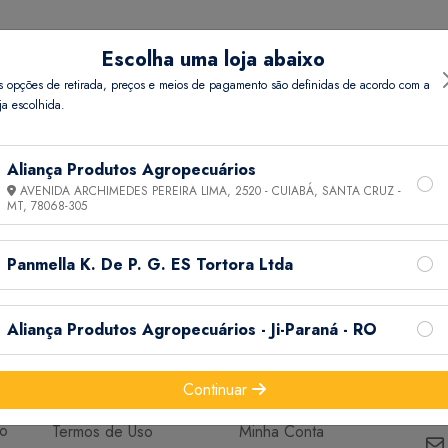
Escolha uma loja abaixo
s opções de retirada, preços e meios de pagamento são definidas de acordo com a
ja escolhida.
Aliança Produtos Agropecuários
AVENIDA ARCHIMEDES PEREIRA LIMA, 2520 - CUIABÁ, SANTA CRUZ -
MT,
78068-305
Panmella K. De P. G. ES Tortora Ltda
Aliança Produtos Agropecuários - Ji-Paraná - RO
Continuar
Informações
Ajuda
do
Termos de Uso
Minha Conta