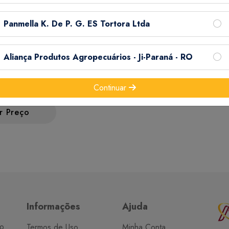
Panmella K. De P. G. ES Tortora Ltda
Aliança Produtos Agropecuários - Ji-Paraná - RO
SIC FISH 50
Continuar
r Preço
Informações
Ajuda
do
Termos de Uso
Minha Conta