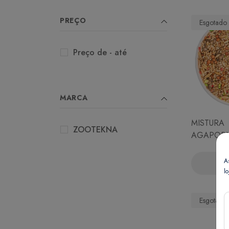
PREÇO
Esgotado
Preço de - até
MARCA
MISTURA
ZOOTEKNA
AGAPORN
A 10 KG
A
Ve
lo
Esgotado