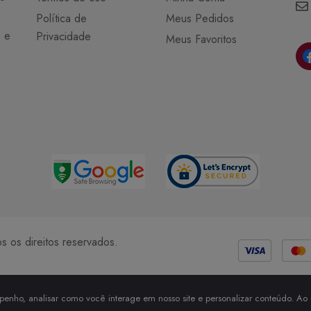
Política de
Meus Pedidos
o e
Privacidade
Meus Favoritos
a
Métodos de Pagamento
 os direitos reservados.
enho, analisar como você interage em nosso site e personalizar conteúdo. Ao u