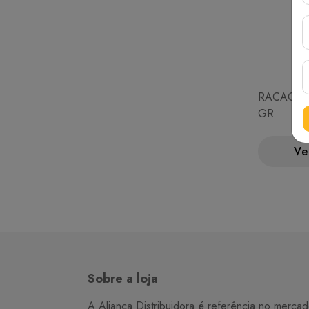
RACAO BA
GR
Ve
Sobre a loja
A Aliança Distribuidora é referência no merca