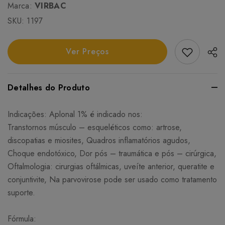
Marca:
VIRBAC
SKU:
1197
Add Favori
Ver Preços
Detalhes do Produto
Indicações: Aplonal 1% é indicado nos:
Transtornos músculo – esqueléticos como: artrose,
discopatias e miosites, Quadros inflamatórios agudos,
Choque endotóxico, Dor pós – traumática e pós – cirúrgica,
Oftalmologia: cirurgias oftálmicas, uveíte anterior, queratite e
conjuntivite, Na parvovirose pode ser usado como tratamento
suporte.
Fórmula: