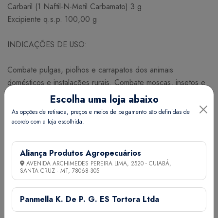
Carbaril (1 Naftil-N-Metil Carbamato) 3 g
Excipiente q.s.p. 100,00 g
INDICAÇÕES DE USO:
Combate pulgas, piolhos e carrapatos dos animais
domésticos e instalações rurais. Combate moscas, insetos e
ácaros dos currais, estábulos, pocilgas, galinheiros e outras
Escolha uma loja abaixo
dependências rurais.
As opções de retirada, preços e meios de pagamento são definidas de
acordo com a loja escolhida.
MODO DE USAR:
Aliança Produtos Agropecuários
Uso externo. Cobrir o corpo do animal com uma fina camada
AVENIDA ARCHIMEDES PEREIRA LIMA, 2520 - CUIABÁ,
de pó espalhando bem entre os pelos. Polvilhar as
SANTA CRUZ - MT,
78068-305
instalações, esterqueiras, currais e cama dos animais com 50
g a 100 g do produto por m² para controlar as infestações
Panmella K. De P. G. ES Tortora Ltda
de moscas, ácaros e outros insetos, aplicando nos ninhos de