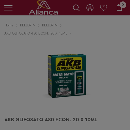
0 it
0
Carr
Home
KELLDRIN
KELLDRIN
AKB GLIFOSATO 480 ECON. 20 X 10ML
AKB GLIFOSATO 480 ECON. 20 X 10ML