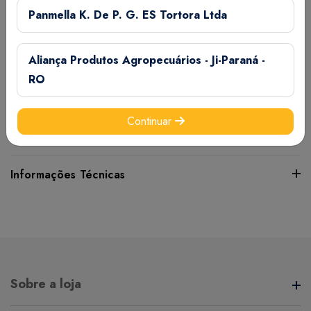
Panmella K. De P. G. ES Tortora Ltda
Cada 500 mL contém:
Cálcio (Mín.)………………………….350 g/kg
Cálcio (Máx.)…………………………370 g/kg
Aliança Produtos Agropecuários - Ji-Paraná -
Vitamina A (Mín.)………….2.500.000 UI/kg
RO
Vitamina D (Mín.)…………….900.000 UI/kg
Vitamina E (Mín.)………………..5.000 UI/kg
Continuar
Cobalto (Mín.)…………………….700 mg/kg
Informações Técnicas
Certifique-se de verificar essas dimensões cuidadosamente
para evitar quaisquer inconvenientes e garantir que o
produto atenda às suas expectativas e necessidades.
Sobre a loja
Peso:
1,01 kg(s)