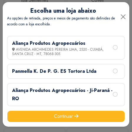
Isla Sementes
Coveli
Escolha uma loja abaixo
As opções de retirada, preços e meios de pagamento são definidas de
acordo com a loja escolhida.
Aliança Produtos Agropecuários
AVENIDA ARCHIMEDES PEREIRA LIMA, 2520 - CUIABÁ,
SANTA CRUZ - MT,
78068-305
Calbos
M7
Panmella K. De P. G. ES Tortora Ltda
Aliança Produtos Agropecuários - Ji-Paraná -
RO
Continuar
Extermix
Biovet