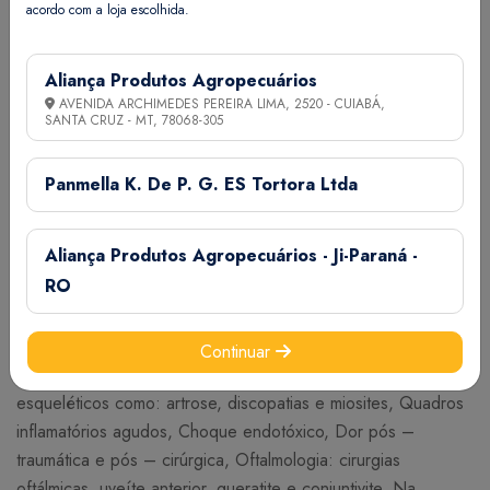
base)..............1,60g
acordo com a loja escolhida.
Veículo
q.s.p............................................................................
Aliança Produtos Agropecuários
AVENIDA ARCHIMEDES PEREIRA LIMA, 2520 - CUIABÁ,
SOBRE
SANTA CRUZ - MT,
78068-305
Aplonal 1% é um medicamento não esteróide com potente
ação anti-inflamatória, antipirética e analgésica. Sua potente
Panmella K. De P. G. ES Tortora Ltda
ação antiprostaglandina torna esta droga a de eleição para
alívio da dor de origem visceral, músculo-esquelética e
Aliança Produtos Agropecuários - Ji-Paraná -
oftálmica em caninos. Garanta já o seu Aplonal 1% e se
RO
surpreenda com a qualidade!
INDICAÇÕES
Continuar
Aplonal 1% é indicado nos: Transtornos músculo –
esqueléticos como: artrose, discopatias e miosites, Quadros
inflamatórios agudos, Choque endotóxico, Dor pós –
traumática e pós – cirúrgica, Oftalmologia: cirurgias
oftálmicas, uveíte anterior, queratite e conjuntivite, Na