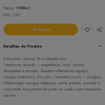
Marca:
VIRBAC
SKU:
1187
Add Favori
Ver Preços
Detalhes do Produto
Indicações: Aplonal 1% é indicado nos:
Transtornos músculo – esqueléticos como: artrose,
discopatias e miosites, Quadros inflamatórios agudos,
Choque endotóxico, Dor pós – traumática e pós – cirúrgica,
Oftalmologia: cirurgias oftálmicas, uveíte anterior, queratite e
conjuntivite, Na parvovirose pode ser usado como tratamento
suporte.