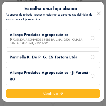
Isla Sementes
Coveli
Escolha uma loja abaixo
As opções de retirada, preços e meios de pagamento são definidas de
acordo com a loja escolhida.
Aliança Produtos Agropecuários
AVENIDA ARCHIMEDES PEREIRA LIMA, 2520 - CUIABÁ,
SANTA CRUZ - MT,
78068-305
Calbos
M7
Panmella K. De P. G. ES Tortora Ltda
Aliança Produtos Agropecuários - Ji-Paraná -
RO
Continuar
Extermix
Biovet