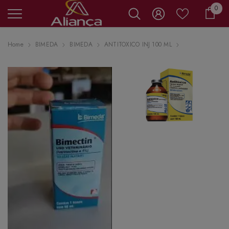
0 it
0
Carr
Home
BIMEDA
BIMEDA
ANTITOXICO INJ 100 ML