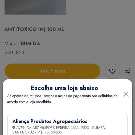
ANTITOXICO INJ 100 ML
Marca:
BIMEDA
SKU:
823
Add Favori
Ver Preços
Escolha uma loja abaixo
Informações Técnicas
As opções de retirada, preços e meios de pagamento são definidas de
acordo com a loja escolhida.
Certifique-se de verificar essas dimensões cuidadosamente
para evitar quaisquer inconvenientes e garantir que o
Aliança Produtos Agropecuários
produto atenda às suas expectativas e necessidades.
AVENIDA ARCHIMEDES PEREIRA LIMA, 2520 - CUIABÁ,
SANTA CRUZ - MT,
78068-305