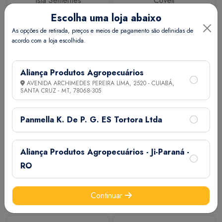
Isla Sementes
Coveli
Escolha uma loja abaixo
As opções de retirada, preços e meios de pagamento são definidas de
acordo com a loja escolhida.
Aliança Produtos Agropecuários
AVENIDA ARCHIMEDES PEREIRA LIMA, 2520 - CUIABÁ,
SANTA CRUZ - MT,
78068-305
Calbos
M7
Panmella K. De P. G. ES Tortora Ltda
Aliança Produtos Agropecuários - Ji-Paraná -
RO
Continuar
Extermix
Biovet