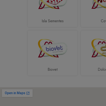
Isla Sementes
Cov
Biovet
Dolc