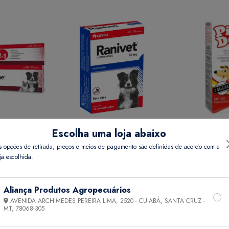
Escolha uma loja abaixo
REME 15 GR
RANIVET 80 MG COMP 12
PIPI DOG 20 
s opções de retirada, preços e meios de pagamento são definidas de acordo com a
ja escolhida.
Preço
Ver Preço
Ver 
Aliança Produtos Agropecuários
AVENIDA ARCHIMEDES PEREIRA LIMA, 2520 - CUIABÁ, SANTA CRUZ -
MT,
78068-305