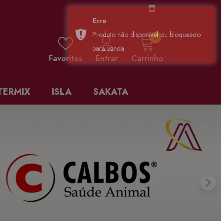
0 items
0
Favoritos
Entrar
Carrinho
TERMIX
ISLA
SAKATA