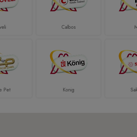
eli
Calbos
e Pet
Konig
Sa