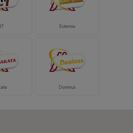
M7
Extermix
kata
Dominus