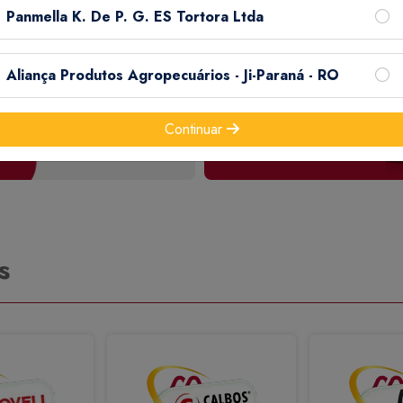
Panmella K. De P. G. ES Tortora Ltda
Aliança Produtos Agropecuários - Ji-Paraná - RO
Continuar
s