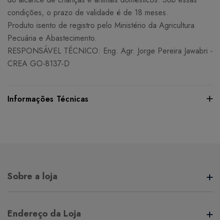
condições, o prazo de validade é de 18 meses.
Produto isento de registro pelo Ministério da Agricultura
Pecuária e Abastecimento.
RESPONSÁVEL TÉCNICO: Eng. Agr. Jorge Pereira Jawabri -
CREA GO-8137-D
Informações Técnicas
Certifique-se de verificar essas dimensões cuidadosamente
para evitar quaisquer inconvenientes e garantir que o
produto atenda às suas expectativas e necessidades.
Sobre a loja
Peso:
14 grama(s)
A Aliança Distribuidora é referência no mercado de
Endereço da Loja