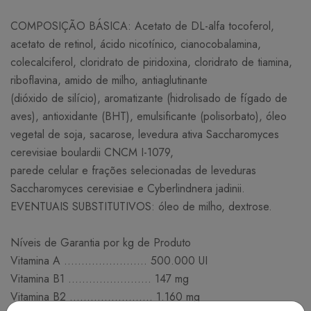
COMPOSIÇÃO BÁSICA: Acetato de DL-alfa tocoferol,
acetato de retinol, ácido nicotínico, cianocobalamina,
colecalciferol, cloridrato de piridoxina, cloridrato de tiamina,
riboflavina, amido de milho, antiaglutinante
(dióxido de silício), aromatizante (hidrolisado de fígado de
aves), antioxidante (BHT), emulsificante (polisorbato), óleo
vegetal de soja, sacarose, levedura ativa Saccharomyces
cerevisiae boulardii CNCM I-1079,
parede celular e frações selecionadas de leveduras
Saccharomyces cerevisiae e Cyberlindnera jadinii.
EVENTUAIS SUBSTITUTIVOS: óleo de milho, dextrose.
Níveis de Garantia por kg de Produto
Vitamina A ........................ 500.000 UI
Vitamina B1 ........................ 147 mg
Vitamina B2 ........................ 1.160 mg