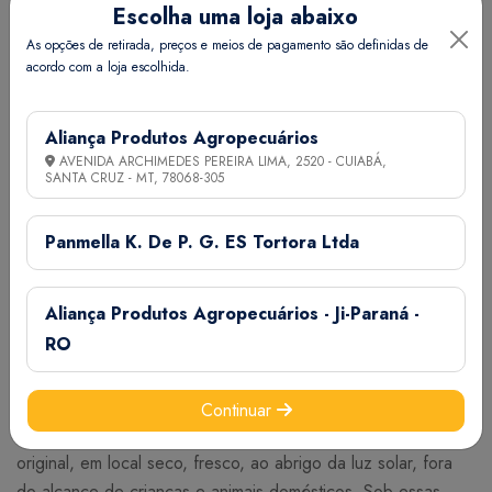
Vitamina B3 ........................ 1.950 mg
Escolha uma loja abaixo
Vitamina B6 ........................ 833 mg
As opções de retirada, preços e meios de pagamento são definidas de
Vitamina B12 ........................ 2.500 mcg
acordo com a loja escolhida.
Vitamina D3 ........................ 750.000 UI
Vitamina E ........................ 4.250 UI
Aliança Produtos Agropecuários
S. cerevisiae boulardii CNCM I-1079 ........................ 1,26
AVENIDA ARCHIMEDES PEREIRA LIMA, 2520 - CUIABÁ,
x 1012 UFC
SANTA CRUZ - MT,
78068-305
MOS (Mananoligossacarídeo) ........................ 2,8%
Panmella K. De P. G. ES Tortora Ltda
VIA DE ADMINISTRAÇÃO E MODO DE USAR: Administrar
diretamente ao animal por via oral, por meio da seringa
Aliança Produtos Agropecuários - Ji-Paraná -
dosadora.
RO
Cães de pequeno porte e gatos: Filhotes 1 g / Adultos 2 g
Cães de grande porte: Filhotes 2 g / Adultos 4 g
Continuar
CONSERVAÇÃO: Conservar o produto em sua embalagem
original, em local seco, fresco, ao abrigo da luz solar, fora
do alcance de crianças e animais domésticos. Sob essas