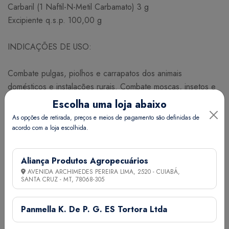
Carbaril (1 Naftil-N-Metil Carbamato) 3 g
Excipiente q.s.p. 100,00 g
INDICAÇÕES DE USO:
Combate pulgas, piolhos e carrapatos dos animais
domésticos e instalações rurais. Combate moscas, insetos e
ácaros dos currais, estábulos, pocilgas, galinheiros e outras
Escolha uma loja abaixo
dependências rurais.
As opções de retirada, preços e meios de pagamento são definidas de
acordo com a loja escolhida.
MODO DE USAR:
Aliança Produtos Agropecuários
Uso externo. Cobrir o corpo do animal com uma fina camada
AVENIDA ARCHIMEDES PEREIRA LIMA, 2520 - CUIABÁ,
de pó espalhando bem entre os pelos. Polvilhar as
SANTA CRUZ - MT,
78068-305
instalações, esterqueiras, currais e cama dos animais com 50
g a 100 g do produto por m² para controlar as infestações
Panmella K. De P. G. ES Tortora Ltda
de moscas, ácaros e outros insetos, aplicando nos ninhos de