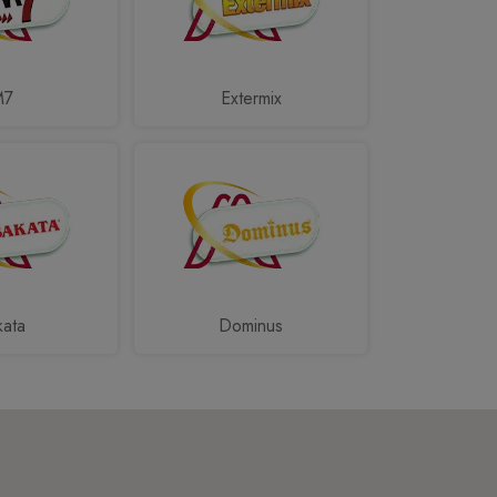
M7
Extermix
kata
Dominus