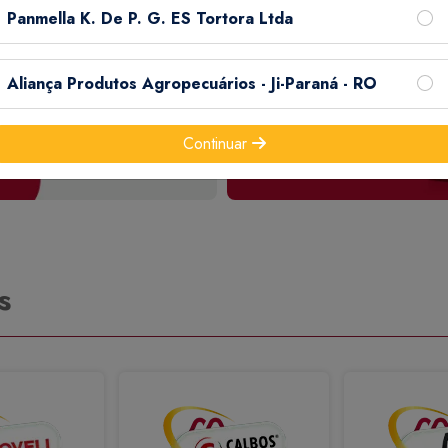
Panmella K. De P. G. ES Tortora Ltda
Aliança Produtos Agropecuários - Ji-Paraná - RO
Continuar
s