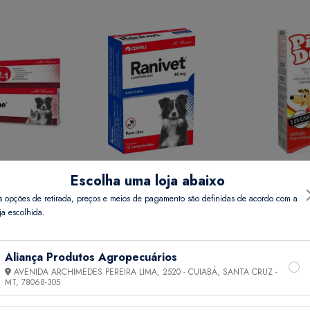
Escolha uma loja abaixo
REME 15 GR
RANIVET 80 MG COMP 12
PIPI DOG 20 
s opções de retirada, preços e meios de pagamento são definidas de acordo com a
ja escolhida.
Preço
Ver Preço
Ver 
Aliança Produtos Agropecuários
AVENIDA ARCHIMEDES PEREIRA LIMA, 2520 - CUIABÁ, SANTA CRUZ -
MT,
78068-305