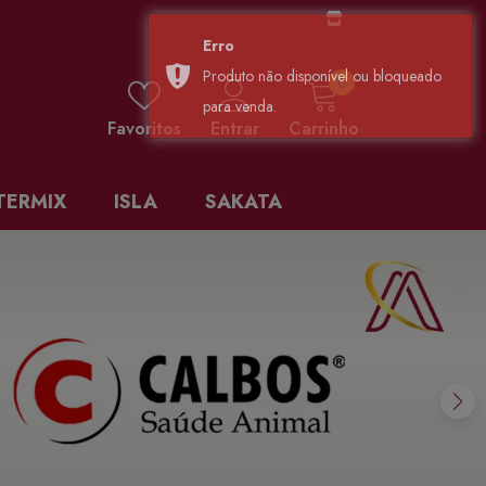
0 items
0
Favoritos
Entrar
Carrinho
TERMIX
ISLA
SAKATA