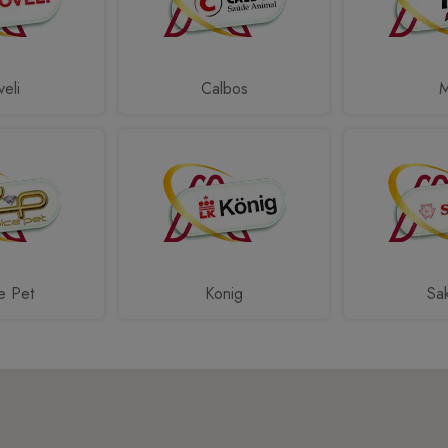
eli
Calbos
e Pet
Konig
Sa