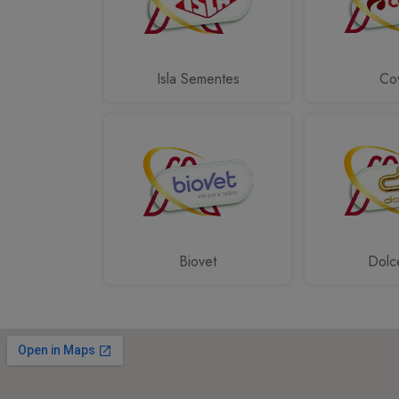
Isla Sementes
Cov
Biovet
Dolc