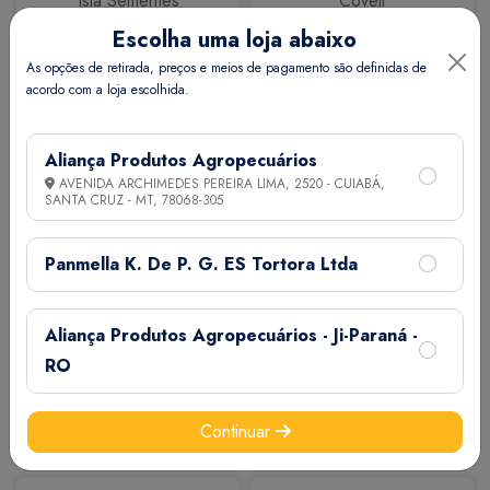
Isla Sementes
Coveli
Escolha uma loja abaixo
As opções de retirada, preços e meios de pagamento são definidas de
acordo com a loja escolhida.
Aliança Produtos Agropecuários
AVENIDA ARCHIMEDES PEREIRA LIMA, 2520 - CUIABÁ,
SANTA CRUZ - MT,
78068-305
Calbos
M7
Panmella K. De P. G. ES Tortora Ltda
Aliança Produtos Agropecuários - Ji-Paraná -
RO
Continuar
Extermix
Biovet