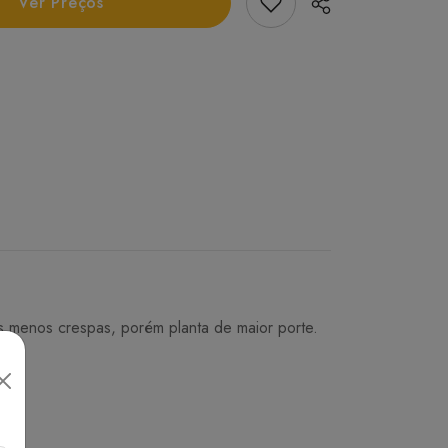
Add Favorito
Ver Preços
has menos crespas, porém planta de maior porte.