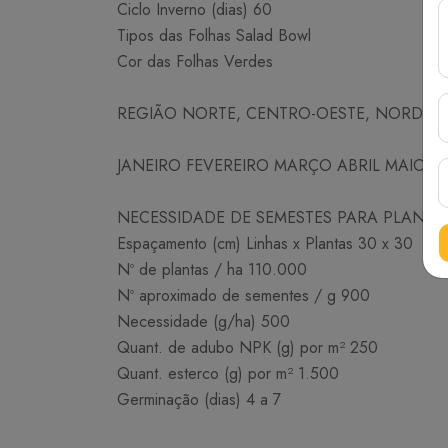
Ciclo Inverno (dias) 60
Tipos das Folhas Salad Bowl
Cor das Folhas Verdes
REGIÃO NORTE, CENTRO-OESTE, NORDESTE
JANEIRO FEVEREIRO MARÇO ABRIL MAIO
NECESSIDADE DE SEMESTES PARA PLANTI
Espaçamento (cm) Linhas x Plantas 30 x 30
Nº de plantas / ha 110.000
Nº aproximado de sementes / g 900
Necessidade (g/ha) 500
Quant. de adubo NPK (g) por m² 250
Quant. esterco (g) por m² 1.500
Germinação (dias) 4 a 7