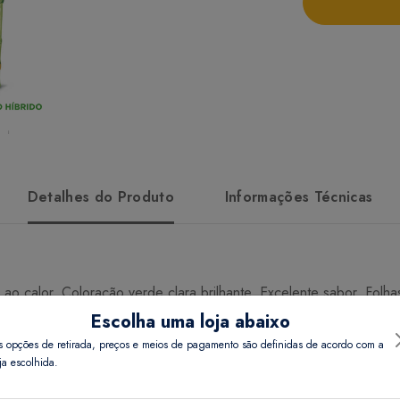
Detalhes do Produto
Informações Técnicas
e ao calor. Coloração verde clara brilhante. Excelente sabor. Fol
Escolha uma loja abaixo
s opções de retirada, preços e meios de pagamento são definidas de acordo com a
ja escolhida.