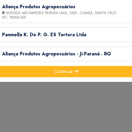
Aliança Produtos Agropecuários
AVENIDA ARCHIMEDES PEREIRA LIMA, 2520 - CUIABÁ, SANTA CRUZ -
MT,
78068-305
 DO BRASIL, RIO DE JANEIRO, ESPÍRITO SANTO, REGIÃO
Panmella K. De P. G. ES Tortora Ltda
 JUNHO JULHO AGOSTO SETEMBRO OUTUBRO NOVEMBRO D
Aliança Produtos Agropecuários - Ji-Paraná - RO
O
Continuar