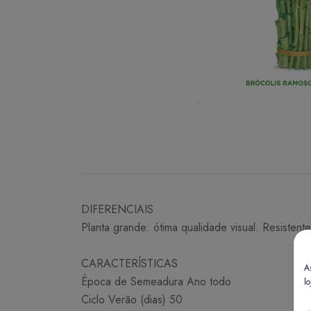
DIFERENCIAIS
Planta grande: ótima qualidade visual. Resistent
CARACTERÍSTICAS
A
Época de Semeadura Ano todo
lo
Ciclo Verão (dias) 50