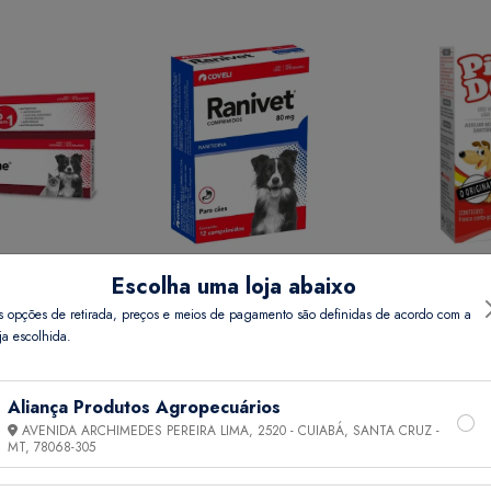
Escolha uma loja abaixo
REME 15 GR
RANIVET 80 MG COMP 12
PIPI DOG 20 
s opções de retirada, preços e meios de pagamento são definidas de acordo com a
ja escolhida.
Preço
Ver Preço
Ver 
Aliança Produtos Agropecuários
AVENIDA ARCHIMEDES PEREIRA LIMA, 2520 - CUIABÁ, SANTA CRUZ -
MT,
78068-305