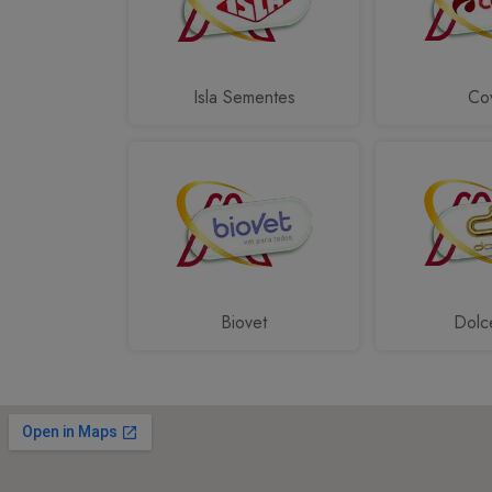
Isla Sementes
Cov
Biovet
Dolc