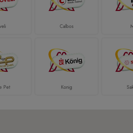
eli
Calbos
e Pet
Konig
Sa