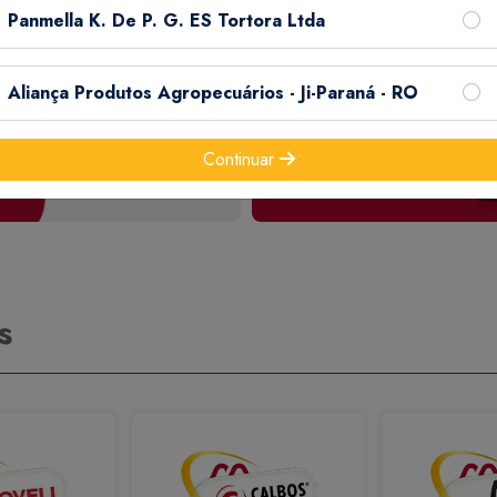
Panmella K. De P. G. ES Tortora Ltda
Aliança Produtos Agropecuários - Ji-Paraná - RO
Continuar
s