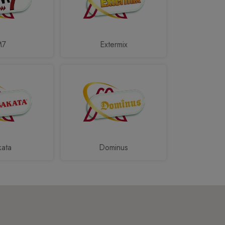
M7
Extermix
kata
Dominus