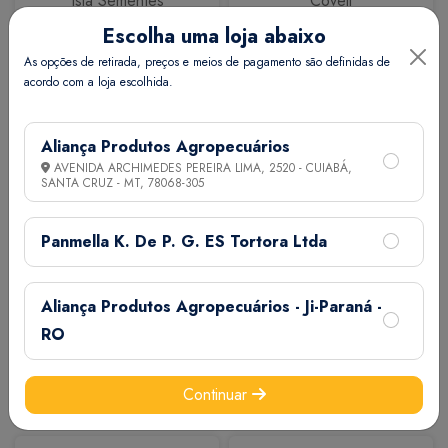
Isla Sementes
Coveli
Escolha uma loja abaixo
As opções de retirada, preços e meios de pagamento são definidas de
acordo com a loja escolhida.
Aliança Produtos Agropecuários
AVENIDA ARCHIMEDES PEREIRA LIMA, 2520 - CUIABÁ,
SANTA CRUZ - MT,
78068-305
Calbos
M7
Panmella K. De P. G. ES Tortora Ltda
Aliança Produtos Agropecuários - Ji-Paraná -
RO
Continuar
Extermix
Biovet