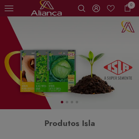
0 it
0
Carr
Produtos Isla