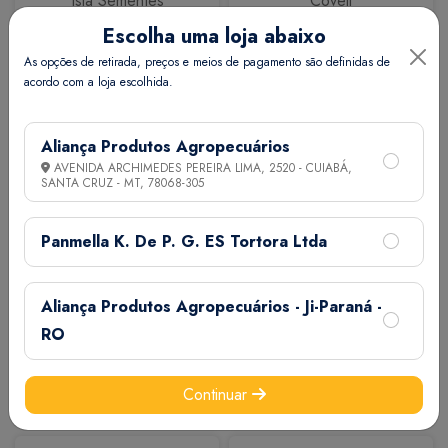
Isla Sementes
Coveli
Escolha uma loja abaixo
As opções de retirada, preços e meios de pagamento são definidas de
acordo com a loja escolhida.
Aliança Produtos Agropecuários
AVENIDA ARCHIMEDES PEREIRA LIMA, 2520 - CUIABÁ,
SANTA CRUZ - MT,
78068-305
Calbos
M7
Panmella K. De P. G. ES Tortora Ltda
Aliança Produtos Agropecuários - Ji-Paraná -
RO
Continuar
Extermix
Biovet