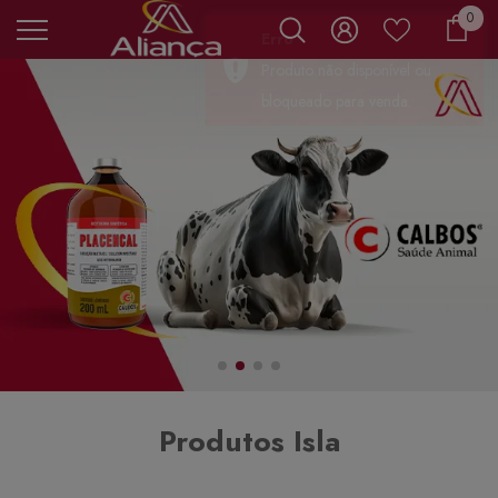
0 it
0
Carr
Produtos Isla