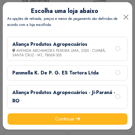
Isla Sementes
Coveli
Escolha uma loja abaixo
As opções de retirada, preços e meios de pagamento são definidas de
acordo com a loja escolhida.
Aliança Produtos Agropecuários
AVENIDA ARCHIMEDES PEREIRA LIMA, 2520 - CUIABÁ,
SANTA CRUZ - MT,
78068-305
Calbos
M7
Panmella K. De P. G. ES Tortora Ltda
Aliança Produtos Agropecuários - Ji-Paraná -
RO
Continuar
Extermix
Biovet