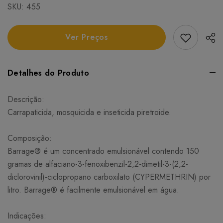
SKU:
455
Add Favori
Ver Preços
Detalhes do Produto
Descrição:
Carrapaticida, mosquicida e inseticida piretroide.
Composição:
Barrage® é um concentrado emulsionável contendo 150
gramas de alfaciano-3-fenoxibenzil-2,2-dimetil-3-(2,2-
diclorovinil)-ciclopropano carboxilato (CYPERMETHRIN) por
litro. Barrage® é facilmente emulsionável em água.
Indicações: