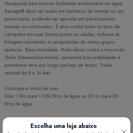
Mosquicida para bovinos facilmente emulsionável em água,
Barrage® deve ser usado em banheiros de imersão ou em
pulverização, podendo ser aplicado em pulverizadores
manuais ou motorizados. É ativo contra todos os tipos de
carrapatos em suas formas jovens ou adultas, inclusive às
linhagens resistentes a carrapaticidas de outros grupos
químicos. Baixa toxicidade. Muito eficaz contra a mosca-do-
chifre (Haematobia irritans), apresenta boa estabilidade e
permanece ativo por longo período de tempo. Poder
residual de 8 a 14 dias.
Posologia e modo de usar:
Diluir 1 litro para 1.000 litros de água ou 20 mL para 20
litros de água.
Período de carência e precauções:
Escolha uma loja abaixo
Evitar a contaminação de alimentos e material de ordenha.