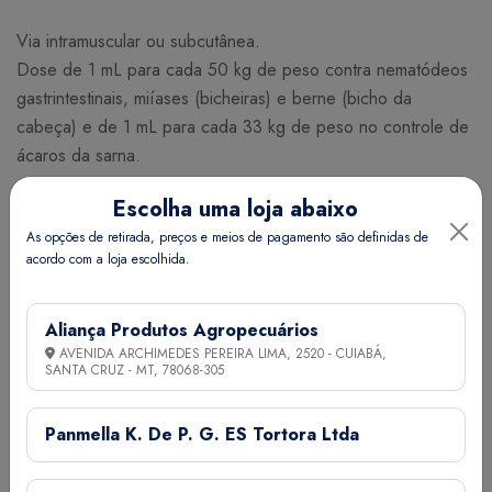
Via intramuscular ou subcutânea.
Dose de 1 mL para cada 50 kg de peso contra nematódeos
gastrintestinais, miíases (bicheiras) e berne (bicho da
cabeça) e de 1 mL para cada 33 kg de peso no controle de
ácaros da sarna.
Escolha uma loja abaixo
CARÊNCIA E RESTRIÇÕES:
As opções de retirada, preços e meios de pagamento são definidas de
Leite: não aplicar em animais produzindo leite para consumo
acordo com a loja escolhida.
humano.
Carne: não utilizar a carne para consumo humano, antes do
prazo de 35 dias após o tratamento.
Aliança Produtos Agropecuários
AVENIDA ARCHIMEDES PEREIRA LIMA, 2520 - CUIABÁ,
SANTA CRUZ - MT,
78068-305
Panmella K. De P. G. ES Tortora Ltda