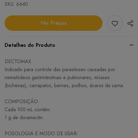
SKU:
6640
Add Favori
Ver Preços
Detalhes do Produto
DECTOMAX
Indicado para controle das parasitoses causadas por
nematódeos gastrintestinais e pulmonares, miíases
(bicheiras), carrapatos, bernes, piolhos, ácaros da sarna.
COMPOSIÇÃO:
Cada 100 mL contém:
1 g de doramectin.
POSOLOGIA E MODO DE USAR: