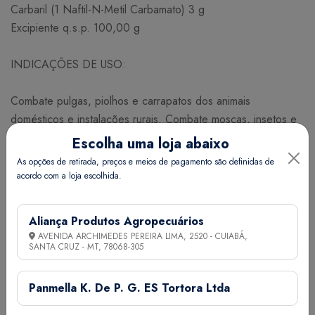
Carbaril (1 Naftil-N-Metil Carbamato) 3 g
Excipiente q.s.p. 100,00 g
INDICAÇÕES DE USO:
Combate pulgas, piolhos e carrapatos dos animais
domésticos e instalações rurais. Combate moscas, insetos e
ácaros dos currais, estábulos, pocilgas, galinheiros e outras
Escolha uma loja abaixo
dependências rurais.
As opções de retirada, preços e meios de pagamento são definidas de
acordo com a loja escolhida.
MODO DE USAR:
Aliança Produtos Agropecuários
Uso externo. Cobrir o corpo do animal com uma fina camada
AVENIDA ARCHIMEDES PEREIRA LIMA, 2520 - CUIABÁ,
de pó espalhando bem entre os pelos. Polvilhar as
SANTA CRUZ - MT,
78068-305
instalações, esterqueiras, currais e cama dos animais com 50
g a 100 g do produto por m² para controlar as infestações
Panmella K. De P. G. ES Tortora Ltda
de moscas, ácaros e outros insetos, aplicando nos ninhos de