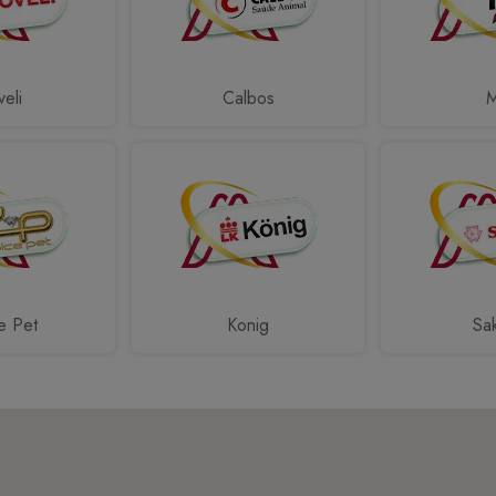
eli
Calbos
e Pet
Konig
Sa