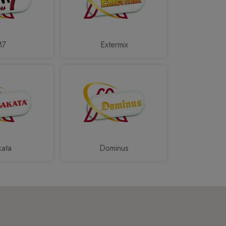
M7
Extermix
kata
Dominus