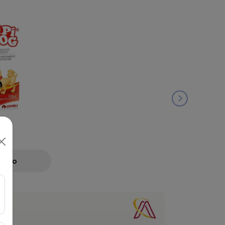
ML
Preço