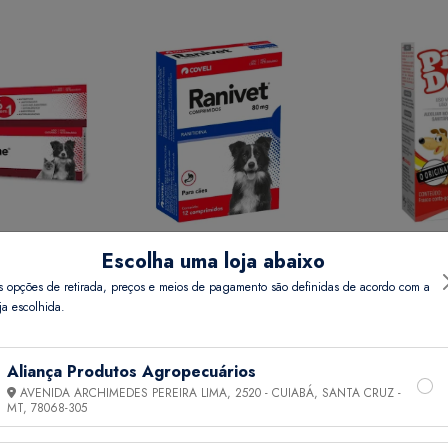
Escolha uma loja abaixo
REME 15 GR
RANIVET 80 MG COMP 12
PIPI DOG 20 
s opções de retirada, preços e meios de pagamento são definidas de acordo com a
ja escolhida.
Preço
Ver Preço
Ver 
Aliança Produtos Agropecuários
AVENIDA ARCHIMEDES PEREIRA LIMA, 2520 - CUIABÁ, SANTA CRUZ -
MT,
78068-305