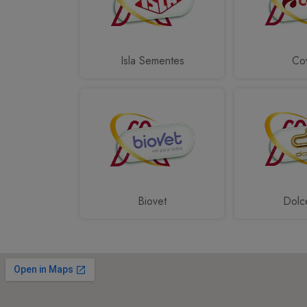
Isla Sementes
Cov
Biovet
Dolc