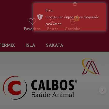
0 items
0
Favoritos
Entrar
Carrinho
TERMIX
ISLA
SAKATA