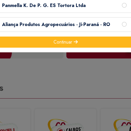
Panmella K. De P. G. ES Tortora Ltda
Aliança Produtos Agropecuários - Ji-Paraná - RO
Continuar
s