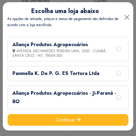
Isla Sementes
Coveli
Escolha uma loja abaixo
As opções de retirada, preços e meios de pagamento são definidas de
acordo com a loja escolhida.
Aliança Produtos Agropecuários
AVENIDA ARCHIMEDES PEREIRA LIMA, 2520 - CUIABÁ,
SANTA CRUZ - MT,
78068-305
Calbos
M7
Panmella K. De P. G. ES Tortora Ltda
Aliança Produtos Agropecuários - Ji-Paraná -
RO
Continuar
Extermix
Biovet