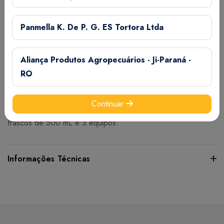
Veterinário.
Panmella K. De P. G. ES Tortora Ltda
CARÊNCIA
Não apresenta
Aliança Produtos Agropecuários - Ji-Paraná -
RO
APRESENTAÇÕES
Continuar
Frascos com 100 mL, 200 mL e 500 mL, e caixas com 6
frascos de 500 mL e 3 equipos.
Informações Técnicas
Certifique-se de verificar essas dimensões cuidadosamente
para evitar quaisquer inconvenientes e garantir que o
produto atenda às suas expectativas e necessidades.