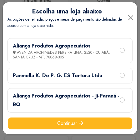
Isla Sementes
Coveli
Escolha uma loja abaixo
As opções de retirada, preços e meios de pagamento são definidas de
acordo com a loja escolhida.
Aliança Produtos Agropecuários
AVENIDA ARCHIMEDES PEREIRA LIMA, 2520 - CUIABÁ,
SANTA CRUZ - MT,
78068-305
Calbos
M7
Panmella K. De P. G. ES Tortora Ltda
Aliança Produtos Agropecuários - Ji-Paraná -
RO
Continuar
Extermix
Biovet