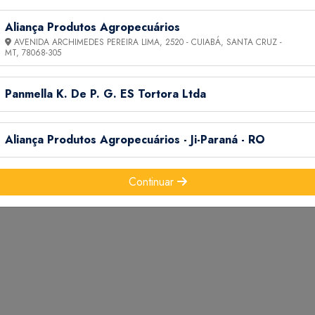
ate a pulgas, piolhos, carrapatos e outros ectoparasitas que a
Aliança Produtos Agropecuários
AVENIDA ARCHIMEDES PEREIRA LIMA, 2520 - CUIABÁ, SANTA CRUZ -
MT,
78068-305
obre toda a pelagem do animal, em sentido contrário ao pelo, evit
Panmella K. De P. G. ES Tortora Ltda
Aliança Produtos Agropecuários - Ji-Paraná - RO
Continuar