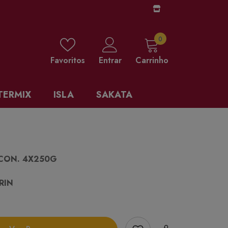
0 items
0
Favoritos
Entrar
Carrinho
TERMIX
ISLA
SAKATA
ECON. 4X250G
RIN