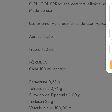
O PULGOL SPRAY age com total eficácia no comb
Modo de usar:
Uso externo. Agite bem antes de usar. Aplicar s
Apresentação:
Frasco 120 mL.
FÓRMULA:
Cada 100 mL contém:
Permetrina 0,38 g
Tetrametrina 0,76 g
Butóxido de Piperonila 1,00 g
Triclosan 25 g
Veículo q.s.p. 100,00 mL