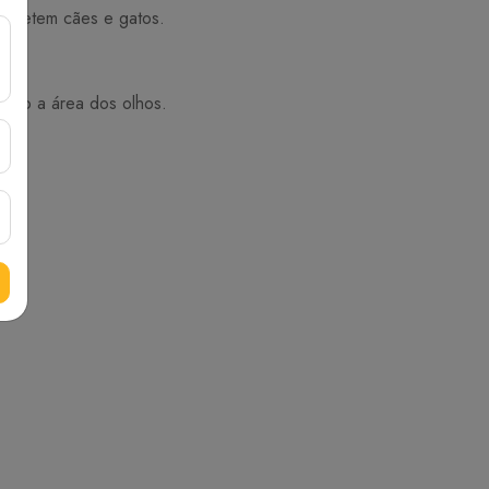
cometem cães e gatos.
ando a área dos olhos.