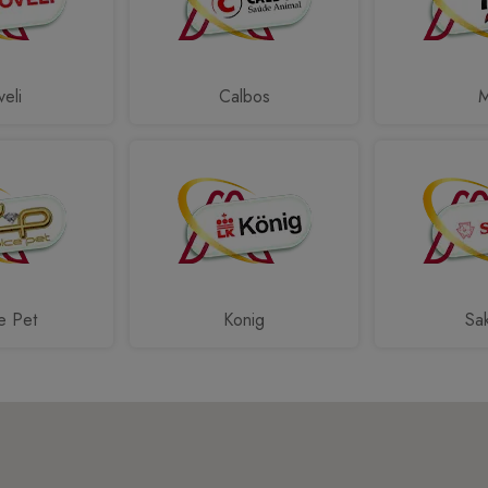
eli
Calbos
e Pet
Konig
Sa