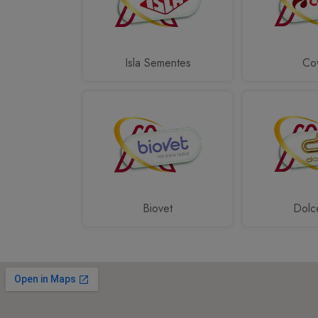
Isla Sementes
Cov
Biovet
Dolc