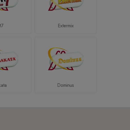
M7
Extermix
kata
Dominus