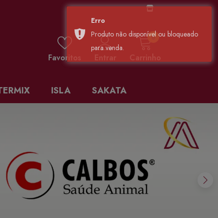
0 items
0
Favoritos
Entrar
Carrinho
TERMIX
ISLA
SAKATA