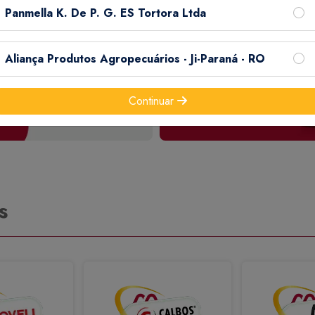
Panmella K. De P. G. ES Tortora Ltda
Aliança Produtos Agropecuários - Ji-Paraná - RO
Continuar
s