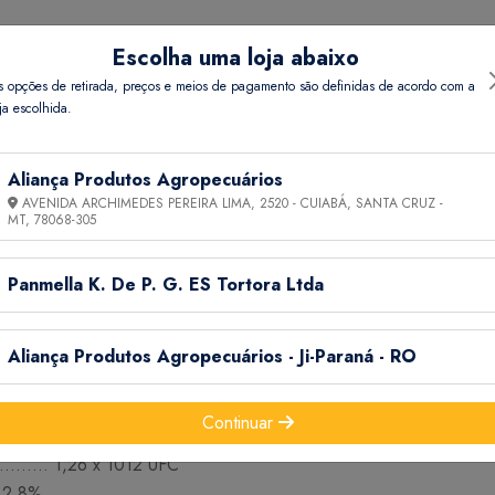
, acetato de retinol, ácido nicotínico, cianocobalamina, colecalc
Escolha uma loja abaixo
te
s opções de retirada, preços e meios de pagamento são definidas de acordo com a
e fígado de aves), antioxidante (BHT), emulsificante (polisorbato), 
ja escolhida.
9,
uras Saccharomyces cerevisiae e Cyberlindnera jadinii. EVENTUA
Aliança Produtos Agropecuários
AVENIDA ARCHIMEDES PEREIRA LIMA, 2520 - CUIABÁ, SANTA CRUZ -
MT,
78068-305
Panmella K. De P. G. ES Tortora Ltda
Aliança Produtos Agropecuários - Ji-Paraná - RO
Continuar
......... 1,26 x 1012 UFC
. 2,8%