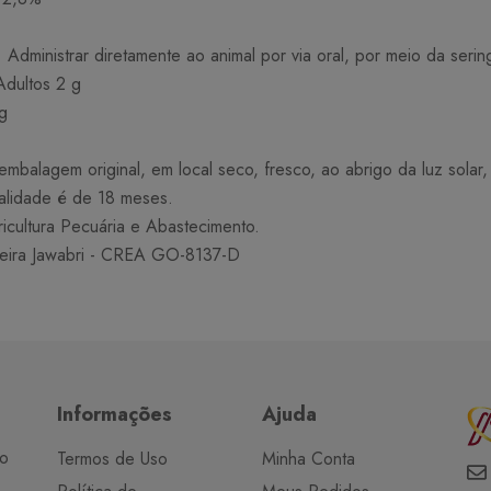
strar diretamente ao animal por via oral, por meio da serin
Adultos 2 g
g
agem original, em local seco, fresco, ao abrigo da luz solar, f
alidade é de 18 meses.
ricultura Pecuária e Abastecimento.
ira Jawabri - CREA GO-8137-D
Informações
Ajuda
do
Termos de Uso
Minha Conta