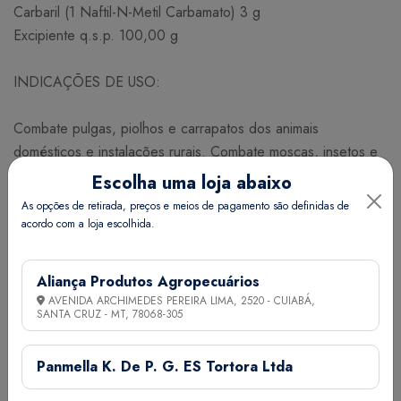
Carbaril (1 Naftil-N-Metil Carbamato) 3 g
Excipiente q.s.p. 100,00 g
INDICAÇÕES DE USO:
Combate pulgas, piolhos e carrapatos dos animais
domésticos e instalações rurais. Combate moscas, insetos e
ácaros dos currais, estábulos, pocilgas, galinheiros e outras
Escolha uma loja abaixo
dependências rurais.
As opções de retirada, preços e meios de pagamento são definidas de
acordo com a loja escolhida.
MODO DE USAR:
Aliança Produtos Agropecuários
Uso externo. Cobrir o corpo do animal com uma fina camada
AVENIDA ARCHIMEDES PEREIRA LIMA, 2520 - CUIABÁ,
de pó espalhando bem entre os pelos. Polvilhar as
SANTA CRUZ - MT,
78068-305
instalações, esterqueiras, currais e cama dos animais com 50
g a 100 g do produto por m² para controlar as infestações
Panmella K. De P. G. ES Tortora Ltda
de moscas, ácaros e outros insetos, aplicando nos ninhos de