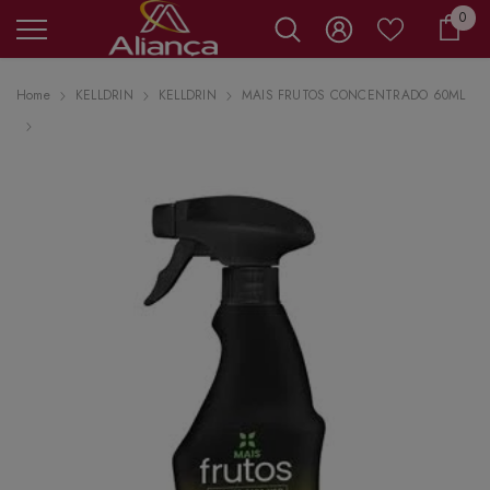
0 it
0
Carr
Home
KELLDRIN
KELLDRIN
MAIS FRUTOS CONCENTRADO 60ML