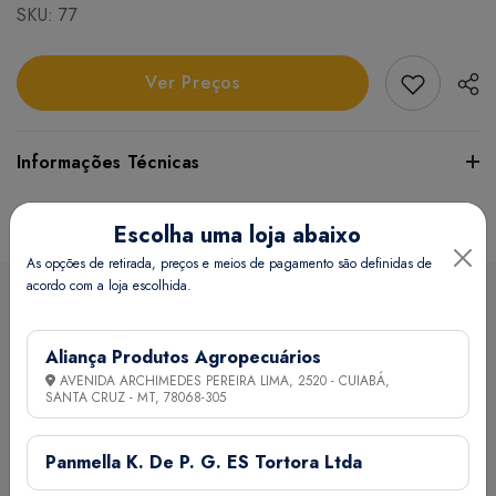
SKU:
77
Add Favori
Ver Preços
Informações Técnicas
Certifique-se de verificar essas dimensões cuidadosamente
Escolha uma loja abaixo
para evitar quaisquer inconvenientes e garantir que o
As opções de retirada, preços e meios de pagamento são definidas de
produto atenda às suas expectativas e necessidades.
acordo com a loja escolhida.
Sobre a loja
Peso:
1,95 kg(s)
Aliança Produtos Agropecuários
AVENIDA ARCHIMEDES PEREIRA LIMA, 2520 - CUIABÁ,
SANTA CRUZ - MT,
78068-305
A Aliança Distribuidora é referência no mercado de
Endereço da Loja
distribuição comercial, mantendo com seus clientes e
Panmella K. De P. G. ES Tortora Ltda
fornecedores um vínculo de respeito e comprometimento,
, - - - ,