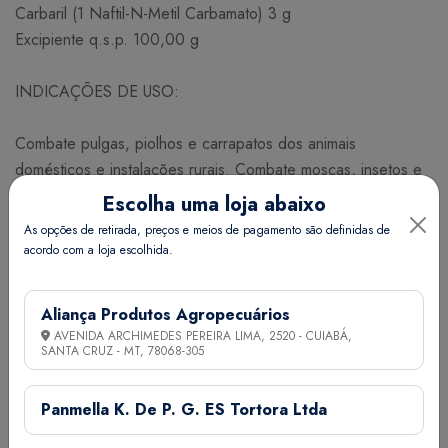
Carbaril (1 Naftil-N-Metil Carbamato) 3 g
Excipiente q.s.p. 100,00 g
INDICAÇÕES DE USO:
Combate pulgas, piolhos e carrapatos dos animais
domésticos e instalações rurais. Combate moscas, insetos e
ácaros dos currais, estábulos, pocilgas, galinheiros e outras
Escolha uma loja abaixo
dependências rurais.
As opções de retirada, preços e meios de pagamento são definidas de
acordo com a loja escolhida.
MODO DE USAR:
Aliança Produtos Agropecuários
Uso externo. Cobrir o corpo do animal com uma fina camada
AVENIDA ARCHIMEDES PEREIRA LIMA, 2520 - CUIABÁ,
de pó espalhando bem entre os pelos. Polvilhar as
SANTA CRUZ - MT,
78068-305
instalações, esterqueiras, currais e cama dos animais com 50
g a 100 g do produto por m² para controlar as infestações
Panmella K. De P. G. ES Tortora Ltda
de moscas, ácaros e outros insetos, aplicando nos ninhos de