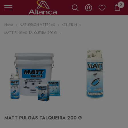
0 it
0
Carr
Home
NATURRICH VETBRAS
KELLDRIN
MATT PULGAS TALQUEIRA 200 G
MATT PULGAS TALQUEIRA 200 G