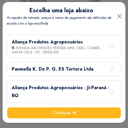
Isla Sementes
Coveli
Escolha uma loja abaixo
As opções de retirada, preços e meios de pagamento são definidas de
acordo com a loja escolhida.
Aliança Produtos Agropecuários
AVENIDA ARCHIMEDES PEREIRA LIMA, 2520 - CUIABÁ,
SANTA CRUZ - MT,
78068-305
Calbos
M7
Panmella K. De P. G. ES Tortora Ltda
Aliança Produtos Agropecuários - Ji-Paraná -
RO
Continuar
Extermix
Biovet