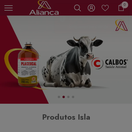
0 it
0
Carr
Produtos Isla