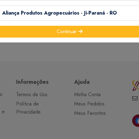
 g. Extrato etéreo (mín.) 43,7g,
máx.) 66,3 g, Cálcio (mín.) 240 mg, Cálcio (Máx.) 300 mg Fósforo 
Aliança Produtos Agropecuários - Ji-Paraná - RO
ÉRIO DA AGRICULTURA.
Continuar
O CONSEMIR PREFERENCIALMENTE EM 30 DIAS.
Informações
Ajuda
do
Termos de Uso
Minha Conta
Política de
Meus Pedidos
o e
Privacidade
Meus Favoritos
a