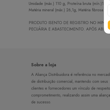
Umidade (máx.) 110 g, Proteína bruta (mín.)123,8
Matéria mineral (máx.) 26,1g, Matéria fibrosa (
PRODUTO ISENTO DE REGISTRO NO MINIST
PECUÁRIA E ABASTECIMENTO. APÓS ABERT
Sobre a loja
A Aliança Distribuidora é referência no merca
de distribuição comercial, mantendo com seus
clientes e fornecedores um vínculo de respeit
comprometimento, realizando assim uma alianç
de sucesso.