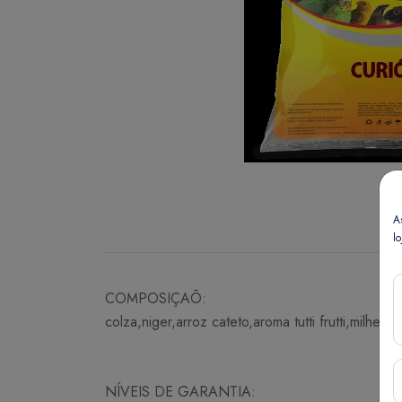
A
lo
COMPOSIÇAÕ:
colza,niger,arroz cateto,aroma tutti frutti,milh
NÍVEIS DE GARANTIA: