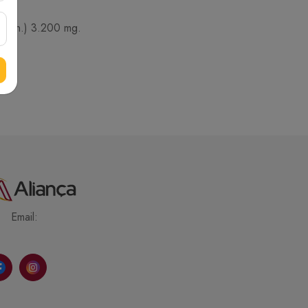
( mín.) 3.200 mg.
Email: