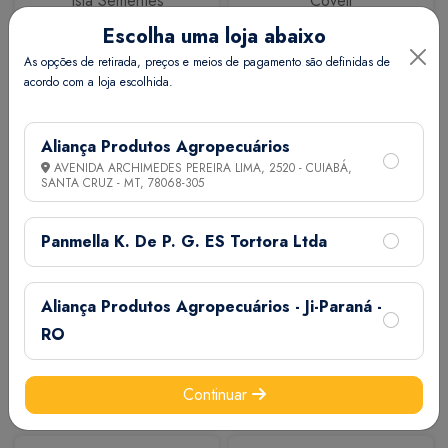
Isla Sementes
Coveli
Escolha uma loja abaixo
As opções de retirada, preços e meios de pagamento são definidas de
acordo com a loja escolhida.
Aliança Produtos Agropecuários
AVENIDA ARCHIMEDES PEREIRA LIMA, 2520 - CUIABÁ,
SANTA CRUZ - MT,
78068-305
Calbos
M7
Panmella K. De P. G. ES Tortora Ltda
Aliança Produtos Agropecuários - Ji-Paraná -
RO
Continuar
Extermix
Biovet