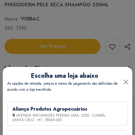
PHISIODERM PELE SECA SHAMPOO 250ML
Marca:
VIRBAC
SKU:
1243
Add Favori
Ver Preços
Informações Técnicas
Escolha uma loja abaixo
Certifique-se de verificar essas dimensões cuidadosamente
As opções de retirada, preços e meios de pagamento são definidas de
acordo com a loja escolhida.
para evitar quaisquer inconvenientes e garantir que o
produto atenda às suas expectativas e necessidades.
Aliança Produtos Agropecuários
Sobre a loja
AVENIDA ARCHIMEDES PEREIRA LIMA, 2520 - CUIABÁ,
Peso:
547 grama(s)
SANTA CRUZ - MT,
78068-305