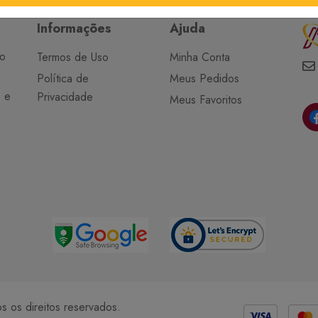
Informações
Ajuda
do
Termos de Uso
Minha Conta
Política de
Meus Pedidos
o e
Privacidade
Meus Favoritos
a
Métodos de Pagamento
 os direitos reservados.