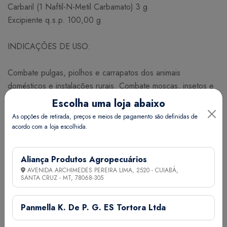
Carbaril (1 Naftil-N-Metil Carbamato) 3 g
Excipiente q.s.p. 100,00 g
INDICAÇÕES DE USO:
Combate pulgas, piolhos e carrapatos dos animais
domésticos e instalações rurais. Combate moscas, insetos e
ácaros dos currais, estábulos, pocilgas, galinheiros e outras
Escolha uma loja abaixo
dependências rurais.
As opções de retirada, preços e meios de pagamento são definidas de
acordo com a loja escolhida.
MODO DE USAR:
Aliança Produtos Agropecuários
Uso externo. Cobrir o corpo do animal com uma fina camada
AVENIDA ARCHIMEDES PEREIRA LIMA, 2520 - CUIABÁ,
de pó espalhando bem entre os pelos. Polvilhar as
SANTA CRUZ - MT,
78068-305
instalações, esterqueiras, currais e cama dos animais com 50
g a 100 g do produto por m² para controlar as infestações
Panmella K. De P. G. ES Tortora Ltda
de moscas, ácaros e outros insetos, aplicando nos ninhos de