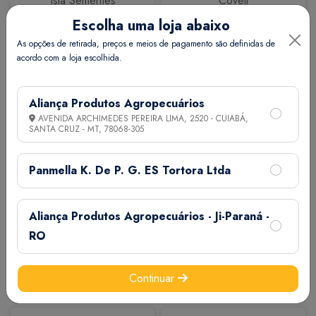
Isla Sementes
Coveli
Escolha uma loja abaixo
As opções de retirada, preços e meios de pagamento são definidas de
acordo com a loja escolhida.
Aliança Produtos Agropecuários
AVENIDA ARCHIMEDES PEREIRA LIMA, 2520 - CUIABÁ,
SANTA CRUZ - MT,
78068-305
Calbos
M7
Panmella K. De P. G. ES Tortora Ltda
Aliança Produtos Agropecuários - Ji-Paraná -
RO
Continuar
Extermix
Biovet